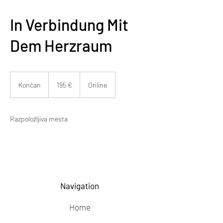
In Verbindung Mit
Dem Herzraum
195
evrov
Končan
K
195 €
Online
o
n
č
Razpoložljiva mesta
a
n
Navigation
Home