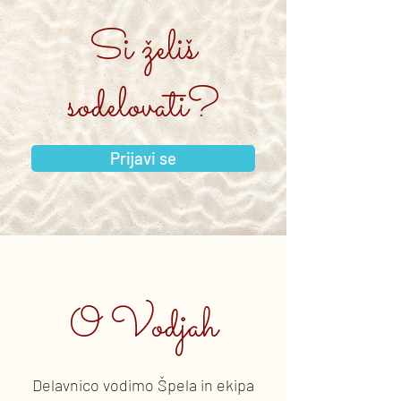
Si želiš
sodelovati?
Prijavi se
O Vodjah
Delavnico vodimo Špela in ekipa