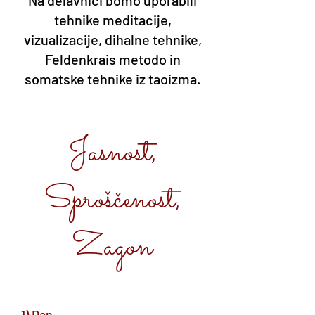
Na delavnici bomo uporabili
tehnike meditacije,
vizualizacije, dihalne tehnike,
Feldenkrais metodo in
somatske tehnike iz taoizma.
Jasnost,
Sproščenost,
Zagon
1) Dan