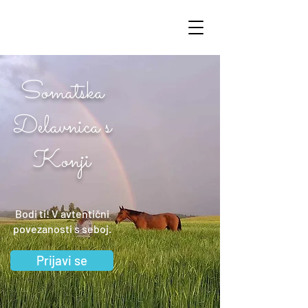
Somatska
Delavnica s
Konji
Bodi ti! V avtentični
povezanosti s seboj.
Prijavi se