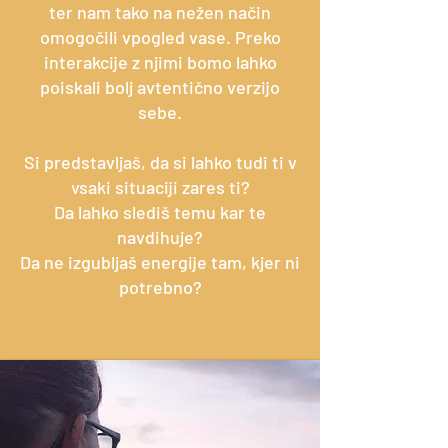
ter nam tako na nežen način
omogočili vpogled vase. Preko
interakcije z njimi bomo lahko
poiskali bolj avtentično verzijo
sebe.
Si predstavljaš, da si lahko tudi ti v
vsaki situaciji zares ti?
Da lahko slediš temu kar te
navdihuje?
Da ne izgubljaš energije tam, kjer ni
potrebno?