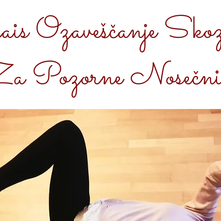
ais Ozaveščanje Skoz
a Pozorne Nosečni