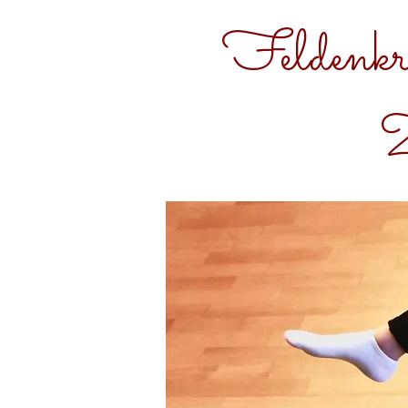
Feldenkr
Z