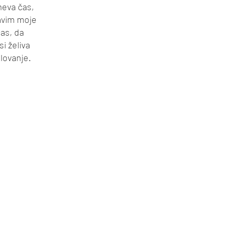
meva čas,
tavim moje
as, da
i želiva
lovanje.