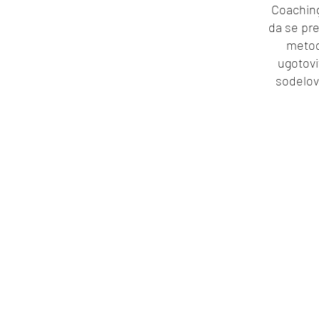
Coaching
da se pre
metod
ugotovi
sodelov