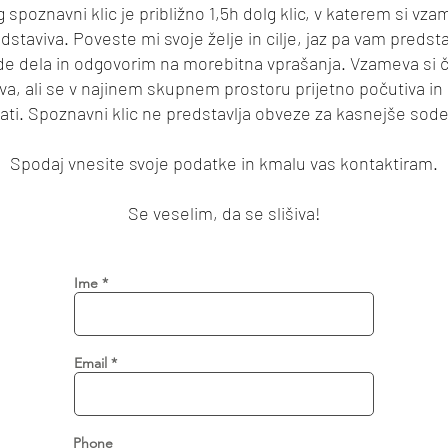
 spoznavni klic je približno 1,5h dolg klic, v katerem si vza
dstaviva. Poveste mi svoje želje in cilje, jaz pa vam preds
e dela in odgovorim na morebitna vprašanja. Vzameva si č
va, ali se v najinem skupnem prostoru prijetno počutiva in s
ati. Spoznavni klic ne predstavlja obveze za kasnejše sode
Spodaj vnesite svoje podatke in kmalu vas kontaktiram.
Se veselim, da se slišiva!
Ime
Email
Phone