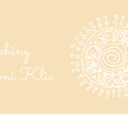
ching
vni Klic