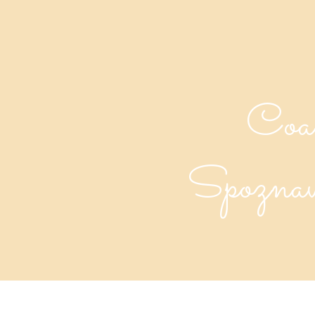
Coa
Spozna