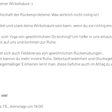
einer Wirbelsäule ;)
llschaft der Rückenprobleme. Was wirklich nicht nötig ist!
ibel und stark deine Wirbelsäule sein kann, wenn du sie richtig ein
 sich Yoga von gewöhnlichem Stretching? Um tiefer in uns einzut
it auf uns und kommen zur Ruhe.
et sich auch Feldenkrais von gewöhnlichen Rückenübungen.
n kannst du mehr innere Ruhe, Selbstzufriedenheit und Glücksge
regelmäßiger Einheiten lernt man, diese Gefühle auch im Alltag zu
 viel
s 7.6., dienstags um 19:00