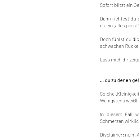
Sofort blitzt ein G
Dann richtest du d
du ein „alles pass
Doch fühlst du dic
schwachen Rücken,
Lass mich dir zeig
… du zu denen ge
Solche „Kleinigke
Wenigstens weißt d
In diesem Fall 
Schmerzen wirklich
Disclaimer: nein! A