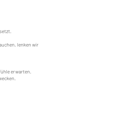
setzt.
auchen, lenken wir
fühle erwarten.
 wecken.