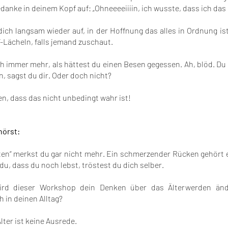
edanke in deinem Kopf auf: „Ohneeeeiiiin, ich wusste, dass ich das 
ich langsam wieder auf, in der Hoffnung das alles in Ordnung ist
t“-Lächeln, falls jemand zuschaut.
h immer mehr, als hättest du einen Besen gegessen. Ah, blöd. Du 
 sagst du dir. Oder doch nicht?
en, dass das nicht unbedingt wahr ist!
hörst:
iten“ merkst du gar nicht mehr. Ein schmerzender Rücken gehört e
u, dass du noch lebst, tröstest du dich selber.
wird dieser Workshop dein Denken über das Älterwerden änd
 in deinen Alltag?
lter ist keine Ausrede.