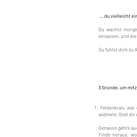
… du vielleicht ei
Du wachst morge
einlassen, und di
Du fühlst dich zu
3 Gründe, um mi
Feldenkrais war e
widmete. Stell dir
Genauso geht’s au
Finde heraus, wo