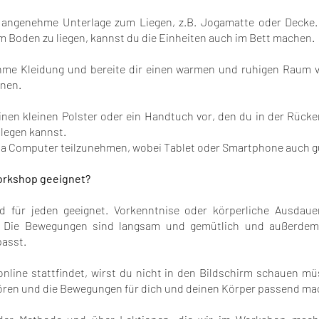
 angenehme Unterlage zum Liegen, z.B. Jogamatte oder Decke.
 Boden zu liegen, kannst du die Einheiten auch im Bett machen.
me Kleidung und bereite dir einen warmen und ruhigen Raum 
nen.
einen kleinen Polster oder ein Handtuch vor, den du in der Rücke
 legen kannst.
via Computer teilzunehmen, wobei Tablet oder Smartphone auch g
Workshop geeignet?
nd für jeden geeignet. Vorkenntnise oder körperliche Ausdauer
. Die Bewegungen sind langsam und gemütlich und außerdem 
asst.
nline stattfindet, wirst du nicht in den Bildschirm schauen mü
ören und die Bewegungen für dich und deinen Körper passend ma