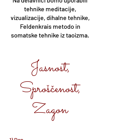
Na delavnici bomo uporabili
tehnike meditacije,
vizualizacije, dihalne tehnike,
Feldenkrais metodo in
somatske tehnike iz taoizma.
Jasnost,
Sproščenost,
Zagon
1) Dan