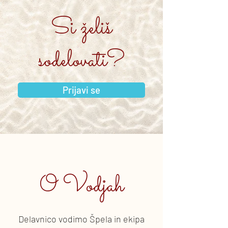
Si želiš
sodelovati?
Prijavi se
O Vodjah
Delavnico vodimo Špela in ekipa