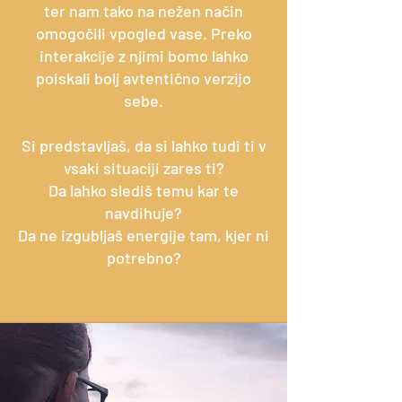
ter nam tako na nežen način
omogočili vpogled vase. Preko
interakcije z njimi bomo lahko
poiskali bolj avtentično verzijo
sebe.
Si predstavljaš, da si lahko tudi ti v
vsaki situaciji zares ti?
Da lahko slediš temu kar te
navdihuje?
Da ne izgubljaš energije tam, kjer ni
potrebno?