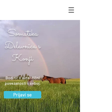
Somatska
Delavnica s
Konji
Bodi ti! V avtentični
povezanosti s seboj.
Prijavi se